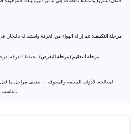
النقل السريع والمكثف للطاقة إلى تدمير البروتينات الموجودة في ال
مرحلة التكييف:
تتم إزالة الهواء من الغرفة واستبداله بالبخار.
تحتفظ الغرفة بدرجة الحرارة والضغط المحددين للوقت المطلوب. الدورتان القياسيتان هما 134 درجة مئوية / 3 دقائق و121 درجة مئوية / 15-30 دقيقة.
مرحلة التعقيم (مرحلة التعرض):
التجفيف إلى أقصى حد. الأوتوكلاف من الفئة N (الأبسط، بدون فراغ) مناسب فقط للأدوات الصلبة غير المغلفة المستخدمة مباشرة بعد التعقيم.