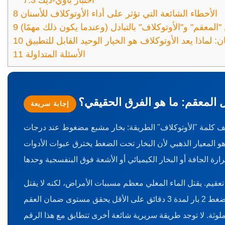
اختبار باوي-ديك
7.3
الأخطاء الشائعة التي تؤثر على أداء الأوتوكلاف للأسنان
8
"المعقم" و"الأوتوكلاف" بالتبادل (وعندما يكون ذلك مهمًا)
9
: لماذا يعد الأوتوكلاف هو الخيار الوحيد القابل للتطبيق
10
الأسئلة المتداولة
11
ل المعقم: ما هو الفرق الحقيقي؟
إجابة سريعة
صف كلمة "الأوتوكلاف" الطريقة: بخار مشبع مضغوط عند درجات
و المعيار الذهبي لأن البخار تحت الضغط يخترق عبوات الأدوات
تعقيم. يقتل الماء المغلي معظم مسببات الأمراض، لكنه لا يقتل
الأبواغ الداخلية المقاومة للحرارة. إن جهاز تعقيم الأسنان الذي تم التحقق من صحته والذي يصل إلى 134 درجة مئوية عند ضغط 2 بار لمدة 3 دقائق على الأقل يحقق مستوى ضمان العقم (SAL) يبلغ