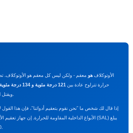
الأوتوكلاف
هو
معقم - ولكن ليس كل معقم هو الأوتوكلاف. تص
حرارة تتراوح عادة بين
121 درجة مئوية و 134 درجة مئوية
ويقتل البكتيريا والجراثيم والفيروسات والفطريات بشكل أكثر موثوقية من الحرارة الجافة أو البخار الكيميائي أو الأشعة فوق البنفسجية وحدها.
إذا قال لك شخص ما "نحن نقوم بتعقيم أدواتنا"، فإن هذا القول 
10⁻⁶ — مما يعني أن أقل من أداة واحدة في المليون لديها فرصة للبقاء ملوثة. لا توجد طريقة سريرية شائعة أخرى تتطابق مع هذا الرقم.