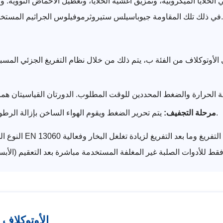
خلايا الميكروبية، وتمزيق أغشية الخلايا، وتعطيل الأحماض النووية. والن
الجراثيم المستخدمة كمعيار للمؤشر البيولوجي للتحقق من صحة التعقيم بالبخار.
في ذلك تلك المقاومة
جيوباسيلس ستيروثرموفيلوس
 في الأوتوكلاف من الفئة ب، يتم ذلك من خلال نظام التفريغ الجزئي الم
يتم تحرير الضغط ويقوم الهواء الساخن بإزالة الرطوبة من الأدوات والتغليف، مما يمنع إعادة التلوث أثناء التخزين.
مرحلة التجفيف:
الأوتوكلاف 