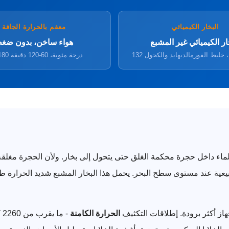
البخار الكيميائي
معقم بالحرارة الجافة
ار الكيميائي غير المشبع
هواء ساخن، بدون ضغ
ية، خليط الفورمالديهايد والكحول
160-180 درجة مئوية، 60-120 دقيقة
الماء داخل حجرة محكمة الغلق حتى يتحول إلى بخار. ولأن الحجرة مغلق
 نقطة الغليان الطبيعية عند مستوى سطح البحر. يحمل هذا البخار المشبع شديد ال
ز أكثر برودة. إطلاقات التكثيف
الحرارة الكامنة
-