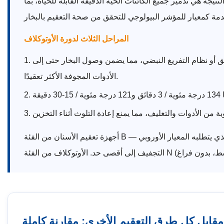
تيجة هي تدمير جميع الكائنات الحية الدقيقة القابلة للحياة، بما
المراحل الثلاث لدورة الأوتوكلاف
سبق أو نظام التفريغ النبضي، مما يضمن وصول البخار حتى إلى
الأدوات المجوفة الأكثر تعقيدًا.
أجهزة تعقيم الأسنان من الفئة B — النوع الذي يتطلبه المعيار الأوروبي EN 13060 لمعالجة الأدوات المغلفة والمجوفة — تضيف مراحل ما قبل التفريغ وما بعد التفريغ لزيادة تغلغل البخار وفعالية
مقابل كل طرق التعقيم الأخرى: مقارنة كاملة