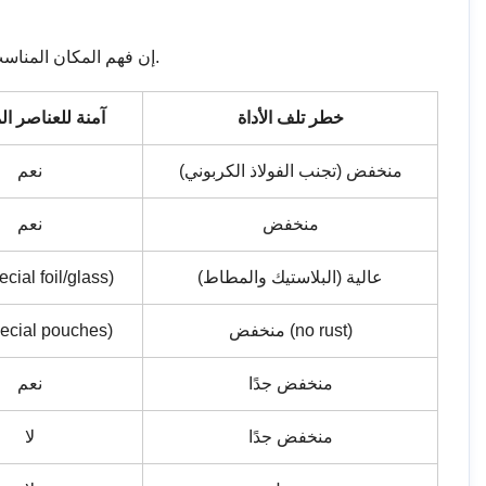
إن فهم المكان المناسب للأوتوكلاف بين تقنيات التعقيم الأخرى يتطلب النظر إلى الصورة الكاملة - درجات الحرارة، وأوقات الدورات، وتوافق الأجهزة، والقيود.
خطر تلف الأداة
آمنة للعناصر ال
منخفض (تجنب الفولاذ الكربوني)
نعم
منخفض
نعم
عالية (البلاستيك والمطاط)
نعم (ial foil/glass
منخفض (no rust)
نعم (cial pouches
منخفض جدًا
نعم
منخفض جدًا
لا